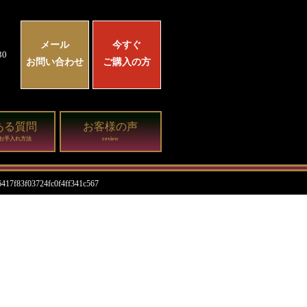
メール
今すぐ
0
お問い合わせ
ご購入の方
ある質問
お客様の声
お手入れ方法
review
6417f83f03724fc0f4ff341c567