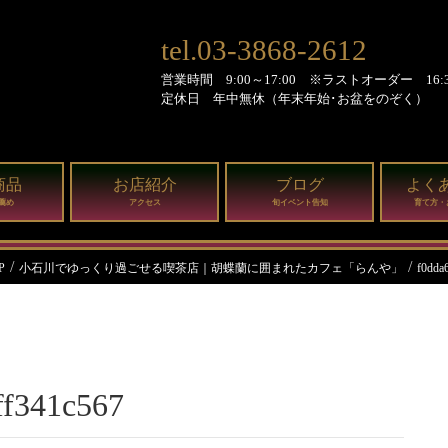
tel.03-3868-2612
営業時間 9:00～17:00 ※ラストオーダー 16:3
定休日 年中無休（年末年始･お盆をのぞく）
商品
お店紹介
ブログ
よく
薦め
アクセス
旬イベント告知
育て方・
P
小石川でゆっくり過ごせる喫茶店｜胡蝶蘭に囲まれたカフェ「らんや」
f0dda
ff341c567