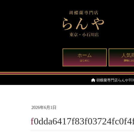
ホーム
人気
はじめに
贈物にお
胡蝶蘭専門店らんやTO
2026年6月1日
f0dda6417f83f03724fc0f4