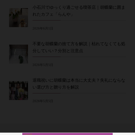
小石川でゆっくり過ごせる喫茶店｜胡蝶蘭に囲ま
れたカフェ「らんや」
2026年6月1日
不要な胡蝶蘭の捨て方を解説｜枯れてなくても処
分していい？分別と注意点
2026年5月5日
退職祝いに胡蝶蘭は本当に大丈夫？失礼にならな
い選び方と贈り方を解説
2026年5月5日