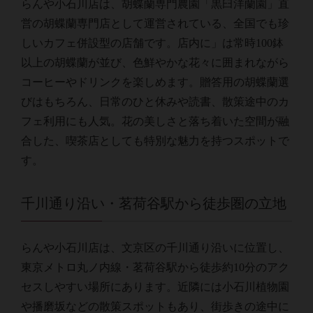
らんや小石川店は、胡蝶蘭専門農園「黒臼洋蘭園」直
営の胡蝶蘭専門店として運営されている、全国でも珍
しいカフェ併設型の店舗です。店内に」は常時100鉢
以上の胡蝶蘭が並び、色鮮やかな花々に囲まれながら
コーヒーやドリンクを楽しめます。贈答用の胡蝶蘭選
びはもちろん、日常のひと休みや読書、散策途中のカ
フェ利用にも人気。花の美しさと落ち着いた空間が融
合した、喫茶店としても特別な魅力を持つスポットで
す。
千川通り沿い・茗荷谷駅から徒歩圏の立地
らんや小石川店は、文京区の千川通り沿いに位置し、
東京メトロ丸ノ内線・茗荷谷駅から徒歩約10分のアク
セスしやすい場所にあります。近隣には小石川植物園
や播磨坂などの散策スポットもあり、街歩きの途中に