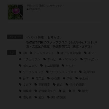
季節のお花【朝顔】はいかがですか？
2026年7月7日
カテゴリー
イベント情報
、
お知らせ
、
胡蝶蘭専門店のスタッフブログ【らんや小石川店】| 東
京・文京区の花屋｜胡蝶蘭専門店（東京・文京区）
タグ
gift
アレンジメント
オアシス胡蝶蘭
ギフト
コチョウラン
テレビ
バイキング
プレゼント
ボタニカル
ミニ胡蝶蘭
らんや
ワークショップ
ワークショップ東京
会員登録
台湾
専門店
小石川
御祝
手土産
文京区
期間限定
東京
特注胡蝶蘭
胡蝶蘭
胡蝶蘭育て方
花
苗
販売
贈り物
通販
黒臼洋蘭園