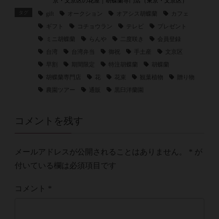
京・文京区の花屋｜胡蝶蘭専門店（東京・文京区）
タグ
gift
オークション
オアシス胡蝶蘭
カフェ
ギフト
コチョウラン
テレビ
プレゼント
ミニ胡蝶蘭
らんや
二度咲き
会員登録
台湾
台湾弁当
御祝
手土産
文京区
早割
期間限定
特注胡蝶蘭
胡蝶蘭
胡蝶蘭専門店
花
花束
観葉植物
贈り物
農園ツアー
通販
黒臼洋蘭園
コメントを残す
メールアドレスが公開されることはありません。
*
が
付いている欄は必須項目です
コメント
*