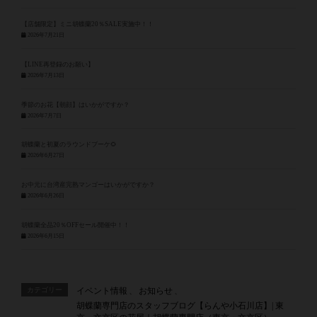
【店舗限定】ミニ胡蝶蘭20％SALE実施中！！
2026年7月21日
【LINE再登録のお願い】
2026年7月13日
季節のお花【朝顔】はいかがですか？
2026年7月7日
胡蝶蘭と初夏のラウンドブーケ🌻
2026年6月27日
お中元に台湾産完熟マンゴーはいかがですか？
2026年6月26日
胡蝶蘭全品20％OFFセール開催中！！
2026年6月15日
カテゴリー
イベント情報
、
お知らせ
、
胡蝶蘭専門店のスタッフブログ【らんや小石川店】| 東