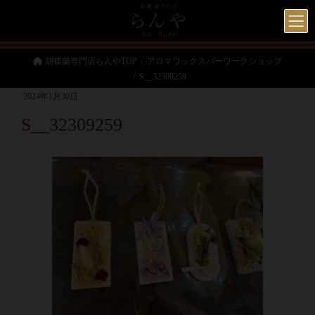
胡蝶蘭専門店らんやTOP
アロマワックスバーワークショップ
S__32309259
2024年1月30日
S__32309259