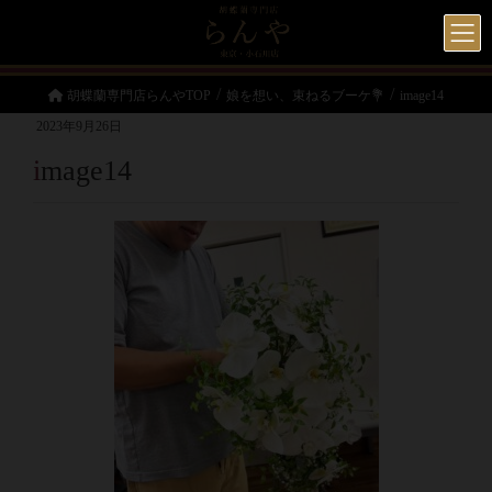
胡蝶蘭専門店らんやTOP
娘を想い、束ねるブーケ💐
image14
2023年9月26日
image14