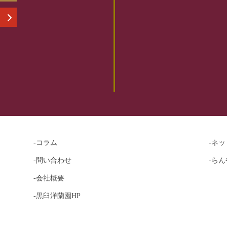
-コラム
-ネ
-問い合わせ
-らん
-会社概要
-黒臼洋蘭園HP