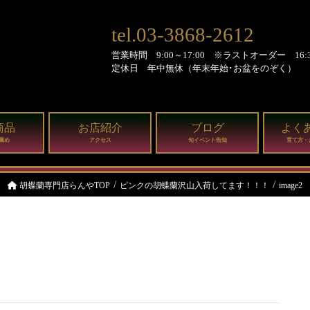
tel.03-3868-2612
営業時間 9:00～17:00 ※ラストオーダー 16:3
定休日 年中無休（年末年始･お盆をのぞく）
商品
お店紹介
ブログ
よく
薦め
アクセス
旬イベント告知
育て方・
胡蝶蘭専門店らんやTOP
ピンクの胡蝶蘭沢山入荷してます！！！
image2