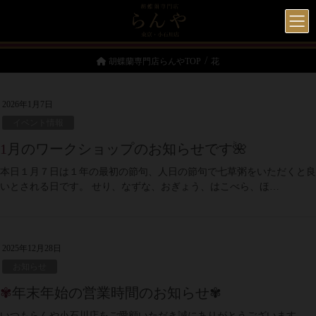
胡蝶蘭専門店らんやTOP
花
2026年1月7日
イベント情報
1月のワークショップのお知らせです🌺
本日１月７日は１年の最初の節句、人日の節句で七草粥をいただくと良
いとされる日です。 せり、なずな、おぎょう、はこべら、ほ…
2025年12月28日
お知らせ
✾年末年始の営業時間のお知らせ✾
いつもらんや小石川店をご愛顧いただき誠にありがとうございます。