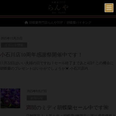
胡蝶蘭専門店らんやTOP
胡蝶蘭バイキング
2025年11月21日
イベント情報
小石川店10周年感謝祭開催中です！
11月22日はいい夫婦の日ですね！セール終了まであと4日‼ この機会に
胡蝶蘭のプレゼントはいかがでしょうか💓 小石川店内…
2025年9月27日
お知らせ
満開のミディ胡蝶蘭セール中です🌺
店舗限定！ 人気ミディ胡蝶蘭4種限定に限り通常価格よ