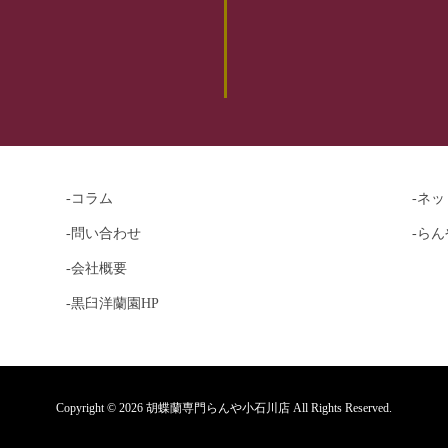
-コラム
-ネ
-問い合わせ
-らん
-会社概要
-黒臼洋蘭園HP
Copyright © 2026 胡蝶蘭専門らんや小石川店 All Rights Reserved.