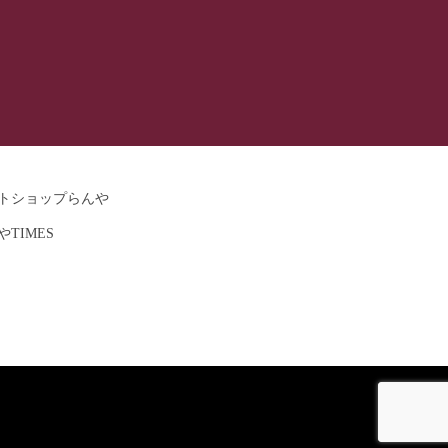
ットショップらんや
やTIMES