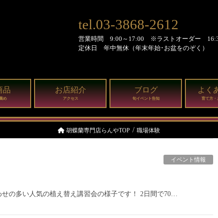
tel.03-3868-2612
営業時間 9:00～17:00 ※ラストオーダー 16:3
定休日 年中無休（年末年始･お盆をのぞく）
商品
お店紹介
ブログ
よく
薦め
アクセス
旬イベント告知
育て方・
胡蝶蘭専門店らんやTOP
職場体験
イベント情報
せの多い人気の植え替え講習会の様子です！ 2日間で70…