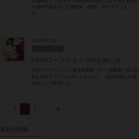
店舗限定！ 人気ミディ胡蝶蘭4種限定に限り通常価格よ
り1000円値引きにて販売✿ （期間）2025/9/27（土）～
20…
2025年9月15日
イベント情報
9月のワークショップのお知らせ
9月のワークショップ参加者募集です！ 胡蝶蘭と秋のお
花を束ねてブーケを作りませんか？ （使用花材は市場
状況により変更にな…
«
1
2
3
…
39
»
最近の投稿