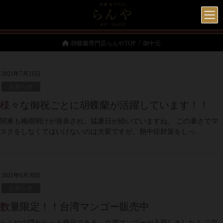
胡蝶蘭専門店らんやTOP
御中元
2021年7月21日
お知らせ
様々な御祝ごとに胡蝶蘭が活躍しています！！
関東も梅雨明けが発表され、猛暑日が続いていますね。 この暑さでマ
スクをしなくてはいけないのは大変ですが、熱中症対策をしっ…
2021年6月30日
お知らせ
数量限定！！台湾マンゴー販売中
らんやの隠れヒット商品である、台湾マンゴーが入荷しました！ ご存