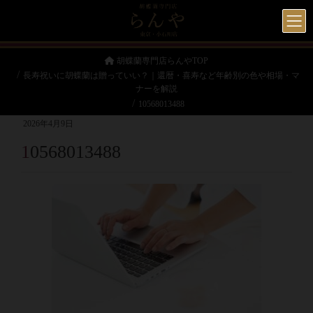
胡蝶蘭専門店らんやTOP
長寿祝いに胡蝶蘭は贈っていい？｜還暦・喜寿など年齢別の色や相場・マ
ナーを解説
10568013488
2026年4月9日
10568013488