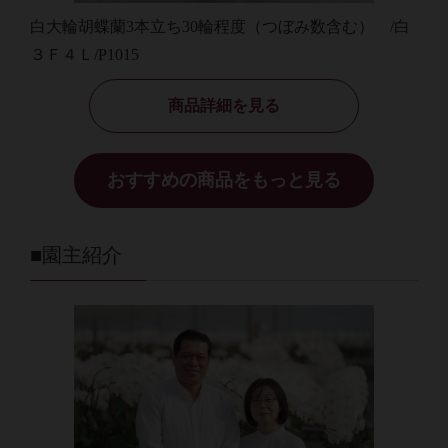
白大輪胡蝶蘭3本立ち30輪程度（つぼみ数含む） /白
３Ｆ４Ｌ/P1015
商品詳細を見る
おすすめの商品をもっと見る
■園主紹介