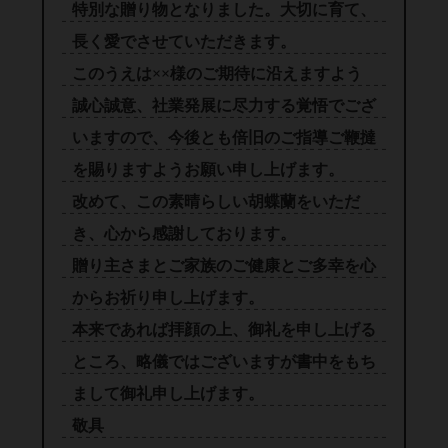
特別な贈り物となりました。大切に育て、
長く愛でさせていただきます。
このうえは××様のご期待に沿えますよう
誠心誠意、社業発展に尽力する覚悟でござ
いますので、今後とも倍旧のご指導ご鞭撻
を賜りますようお願い申し上げます。
改めて、この素晴らしい胡蝶蘭をいただ
き、心から感謝しております。
贈り主さまとご家族のご健康とご多幸を心
からお祈り申し上げます。
本来であれば拝顔の上、御礼を申し上げる
ところ、略儀ではございますが書中をもち
まして御礼申し上げます。
敬具