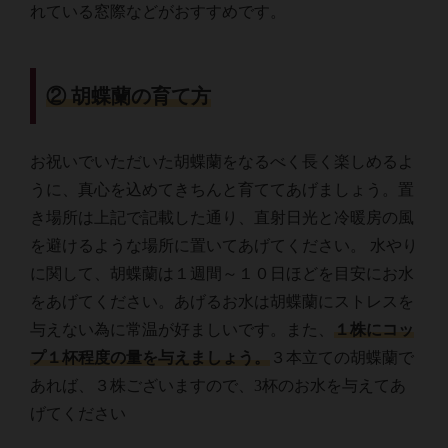
れている窓際などがおすすめです。
② 胡蝶蘭の育て方
お祝いでいただいた胡蝶蘭をなるべく長く楽しめるよ
うに、真心を込めてきちんと育ててあげましょう。置
き場所は上記で記載した通り、直射日光と冷暖房の風
を避けるような場所に置いてあげてください。 水やり
に関して、胡蝶蘭は１週間～１０日ほどを目安にお水
をあげてください。あげるお水は胡蝶蘭にストレスを
与えない為に常温が好ましいです。また、
１株にコッ
プ１杯程度の量を与えましょう。
３本立ての胡蝶蘭で
あれば、３株ございますので、3杯のお水を与えてあ
げてください