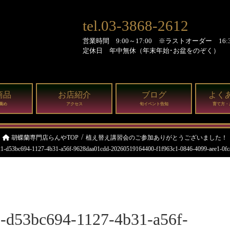
tel.03-3868-2612
営業時間 9:00～17:00 ※ラストオーダー 16:3
定休日 年中無休（年末年始･お盆をのぞく）
商品
お店紹介
ブログ
よく
薦め
アクセス
旬イベント告知
育て方・
胡蝶蘭専門店らんやTOP
植え替え講習会のご参加ありがとうございました！
1-d53bc694-1127-4b31-a56f-9628daa01cdd-20260519164400-f1f963c1-0846-4099-aee1-0f