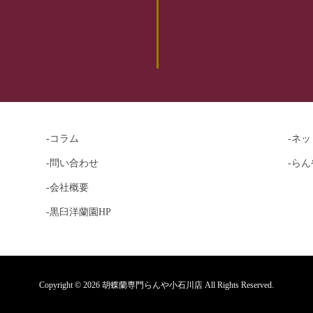
-コラム
-ネ
-問い合わせ
-らん
-会社概要
-黒臼洋蘭園HP
Copyright © 2026 胡蝶蘭専門らんや小石川店 All Rights Reserved.