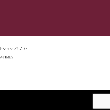
ットショップらんや
やTIMES