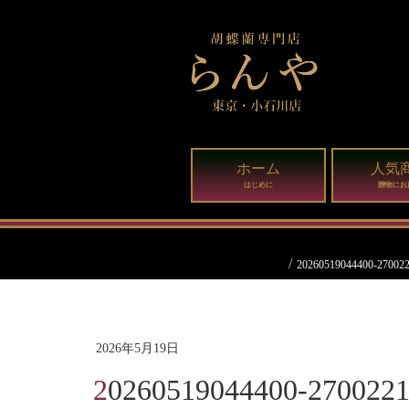
ホーム
人気
はじめに
贈物にお
20260519044400-270022
2026年5月19日
20260519044400-2700221-d53bc694-1127-4b31-a56f-