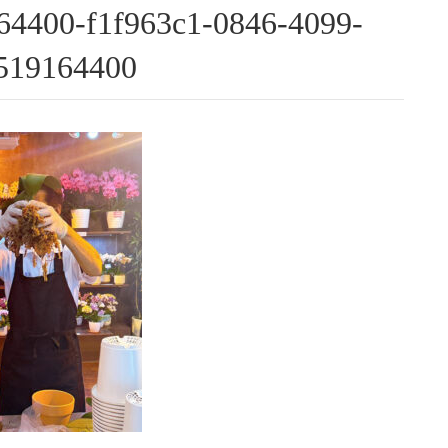
64400-f1f963c1-0846-4099-
0519164400