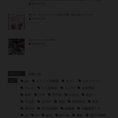
2025年3月23日
💖バレンタインイベントのお知らせ💖∼花は自由なラブレター
2025年1月28日
エビスマルシェ出店情報
2025年1月19日
カテゴリー
お知らせ
タグ
gift
オアシス胡蝶蘭
ギフト
コチョウラン
テレビ
ミニ胡蝶蘭
らんや
会員登録
叙勲
台湾
専門店
小石川
御祝
手土産
文京区
早割
期間限定
東京
母の日
特注胡蝶蘭
胡蝶蘭
胡蝶蘭育て方
花
苗
販売
贈り物
通販
黒臼洋蘭園